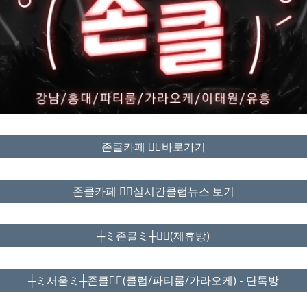
존클카페 ❤️‍🔥바로가기
존클카페 ❤️‍🔥실시간클럽뉴스 보기
┼ミ존클ミ┼❤️‍🔥(제휴방)
┼ミ서울ミ┼존클❤️‍🔥(클럽/파티룸/가라오케) - 단톡방