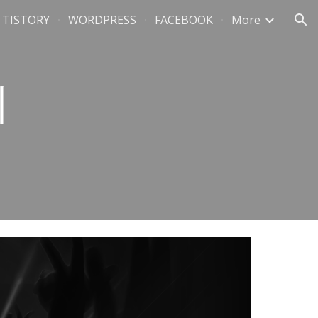
TISTORY
WORDPRESS
FACEBOOK
More
ion
지