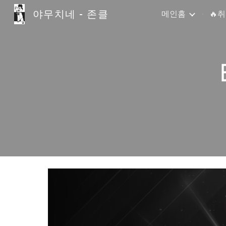
야무치네 - 존클
메인홈
🔥
Sk