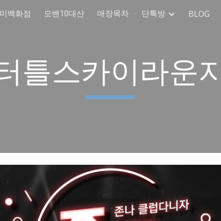
취미백화점
모밴10대산
매장목차
단톡방
BLOG
ip to main content
Skip to navigat
터틀스카이라운