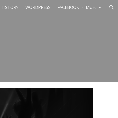
TISTORY
WORDPRESS
FACEBOOK
More
ion