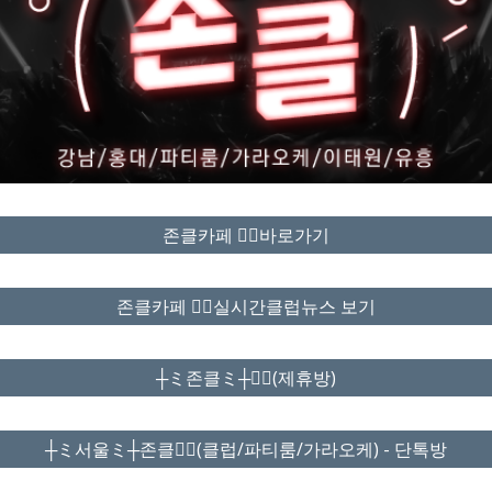
존클카페 ❤️‍🔥바로가기
존클카페 ❤️‍🔥실시간클럽뉴스 보기
┼ミ존클ミ┼❤️‍🔥(제휴방)
┼ミ서울ミ┼존클❤️‍🔥(클럽/파티룸/가라오케) - 단톡방