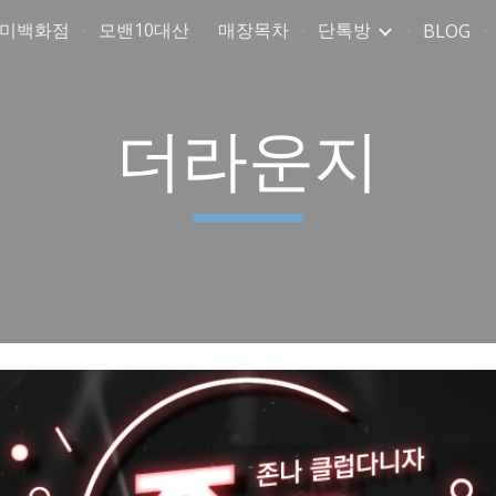
취미백화점
모밴10대산
매장목차
단톡방
BLOG
ip to main content
Skip to navigat
더라운지