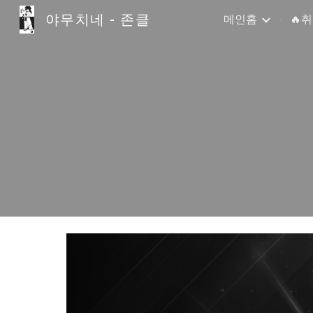
야무치네 - 존클
메인홈
🔥
Sk