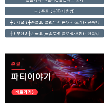
┼ミ존클ミ┼❤️‍🔥(제휴방)
┼ミ서울ミ┼존클❤️‍🔥(클럽/파티룸/가라오케) - 단톡방
┼ミ부산ミ┼존클❤️‍🔥(클럽/파티룸/가라오케) - 단톡방