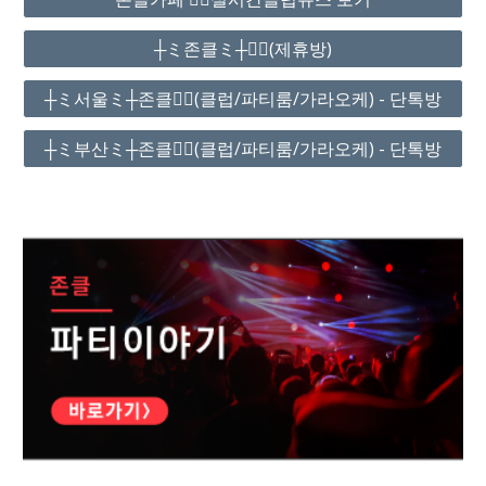
┼ミ존클ミ┼❤️‍🔥(제휴방)
┼ミ서울ミ┼존클❤️‍🔥(클럽/파티룸/가라오케) - 단톡방
┼ミ부산ミ┼존클❤️‍🔥(클럽/파티룸/가라오케) - 단톡방