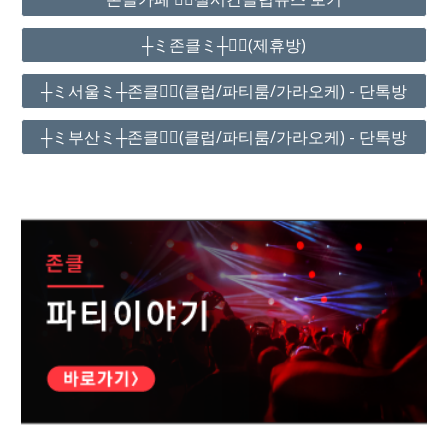
┼ミ존클ミ┼❤️‍🔥(제휴방)
┼ミ서울ミ┼존클❤️‍🔥(클럽/파티룸/가라오케) - 단톡방
┼ミ부산ミ┼존클❤️‍🔥(클럽/파티룸/가라오케) - 단톡방