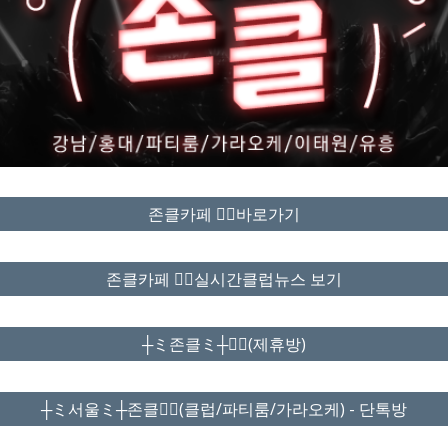
존클카페 ❤️‍🔥바로가기
존클카페 ❤️‍🔥실시간클럽뉴스 보기
┼ミ존클ミ┼❤️‍🔥(제휴방)
┼ミ서울ミ┼존클❤️‍🔥(클럽/파티룸/가라오케) - 단톡방