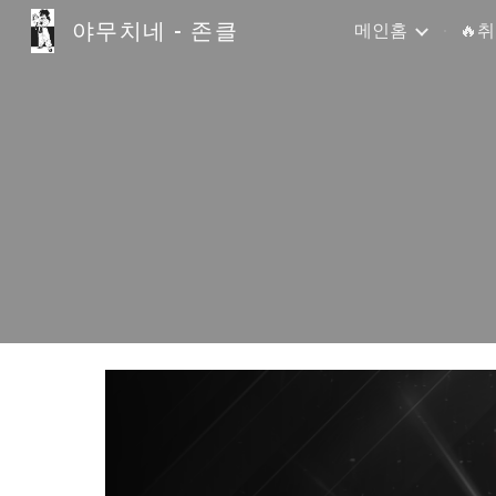
야무치네 - 존클
메인홈
🔥
Sk