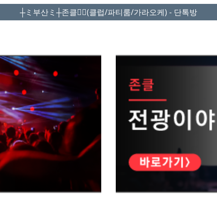
┼ミ부산ミ┼존클❤️‍🔥(클럽/파티룸/가라오케) - 단톡방