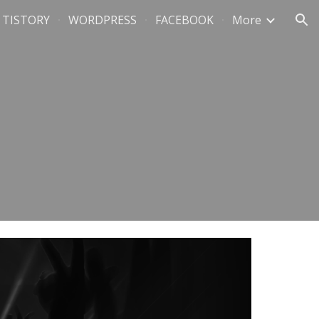
TISTORY
WORDPRESS
FACEBOOK
More
ion