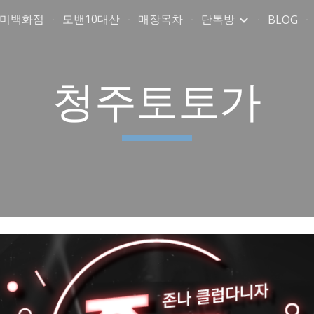
취미백화점
모밴10대산
매장목차
단톡방
BLOG
ip to main content
Skip to navigat
청주토토가